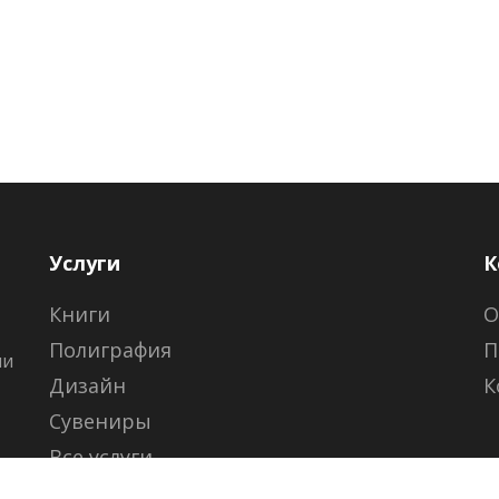
Услуги
К
Книги
О
Полиграфия
П
ии
Дизайн
К
Сувениры
Все услуги →