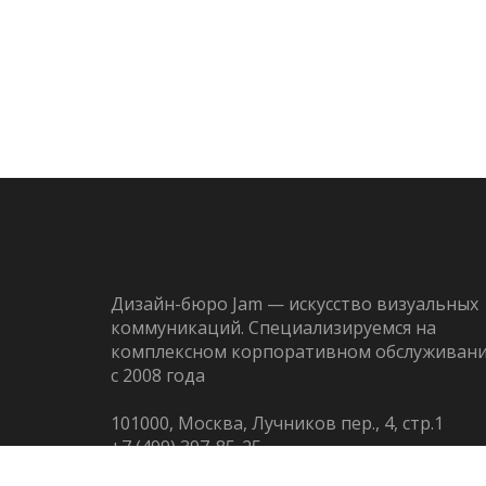
Дизайн-бюро Jam — искусство визуальных
коммуникаций. Специализируемся на
комплексном корпоративном обслуживан
с 2008 года
101000, Москва, Лучников пер., 4, стр.1
+7 (499) 397-85-25
+7 (926) 216-81-77